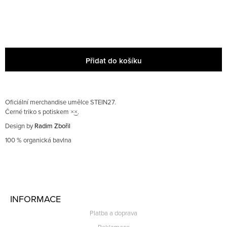
E
Obchodní podmínky
M
E
27
×͜×
Přidat do košíku
TRIKO
600
CZK
Oficiální merchandise umělce STEIN27.
Černé triko s potiskem ×͜×.
Design by
Radim Zbořil
100 % organická bavlna
Z
Á
INFORMACE
P
Platba a doprava
A