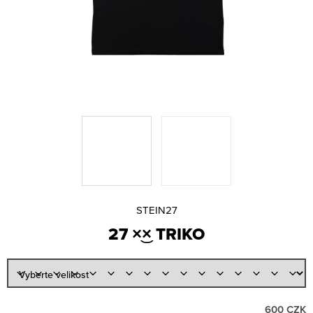
Lajfr
A
Manene
J
Natalii & Michael
Í
rychlí kluci
T
SIMILIVINLIFE
?
STEIN27
Václav Rouček
Victor Kal.
Viktor Sheen
VR/NOBODY
D
HLEDAT
O
STEIN27
Měna
P
27 ×͜× TRIKO
O
(CZK)
R
U
Přihlášení
Č
U
Platba a doprava
J
Reklamace
600 CZK