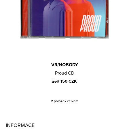
E
Obchodní podmínky
M
E
POPSTAR*
VINYL
700
CZK
VR/NOBODY
Proud CD
150 CZK
250
2
položek celkem
O
V
Z
L
Á
Á
INFORMACE
D