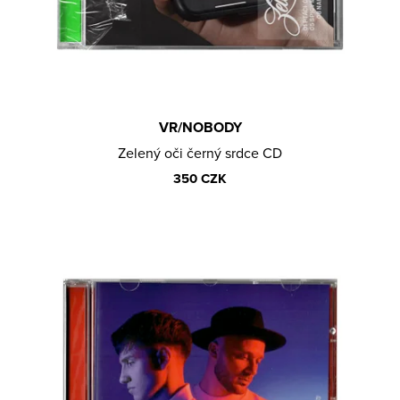
T
Lajfr
A
Ů
Manene
J
Natalii & Michael
Í
rychlí kluci
T
SIMILIVINLIFE
?
VR/NOBODY
STEIN27
Zelený oči černý srdce CD
Václav Rouček
350 CZK
Victor Kal.
Viktor Sheen
VR/NOBODY
D
HLEDAT
O
Měna
P
O
(CZK)
R
U
Přihlášení
Č
U
Platba a doprava
J
Reklamace