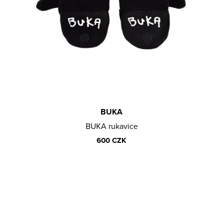
E
Obchodní podmínky
M
E
STEIN27
×͜×
TRIKO
600
CZK
BUKA
BUKA rukavice
600 CZK