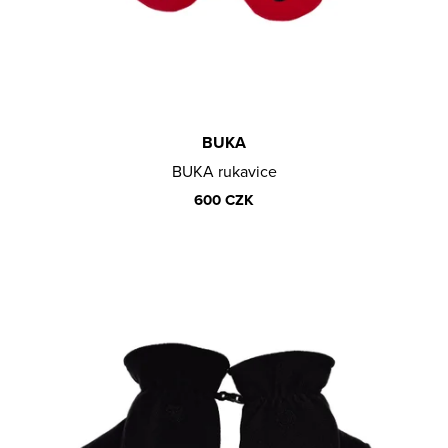
T
Lajfr
A
Ů
Manene
J
Natalii & Michael
Í
rychlí kluci
T
SIMILIVINLIFE
?
BUKA
STEIN27
BUKA rukavice
Václav Rouček
600 CZK
Victor Kal.
Viktor Sheen
VR/NOBODY
D
HLEDAT
O
Měna
P
O
(CZK)
R
U
Přihlášení
Č
U
Platba a doprava
J
Reklamace