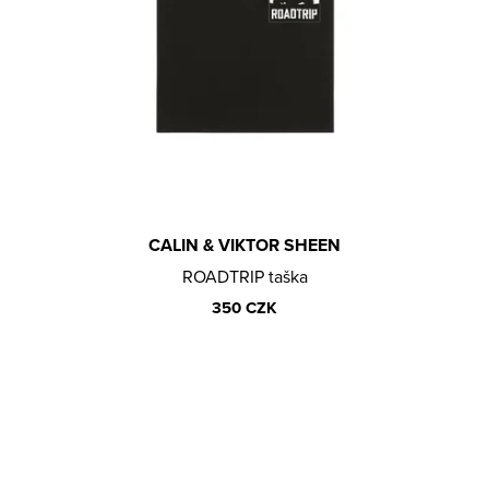
E
Obchodní podmínky
M
E
BUKA
TRIKO
650
CZK
CALIN & VIKTOR SHEEN
ROADTRIP taška
350 CZK