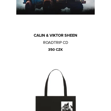
T
Lajfr
A
Ů
Manene
J
Natalii & Michael
Í
rychlí kluci
T
SIMILIVINLIFE
?
CALIN & VIKTOR SHEEN
STEIN27
ROADTRIP CD
Václav Rouček
350 CZK
Victor Kal.
Viktor Sheen
VR/NOBODY
D
HLEDAT
O
Měna
P
O
(CZK)
R
U
Přihlášení
Č
U
Platba a doprava
J
Reklamace