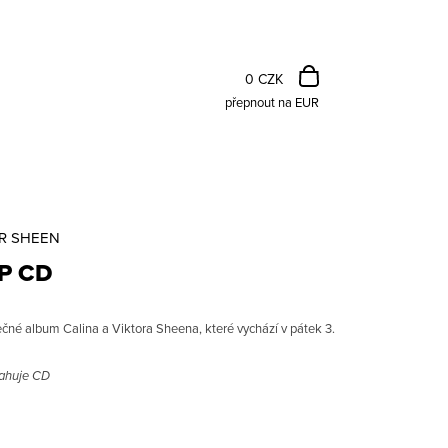
NÁKUPNÍ
KOŠÍK
0 CZK
přepnout na EUR
OR SHEEN
P CD
né album Calina a Viktora Sheena, které vychází v pátek 3.
Následující
sahuje CD