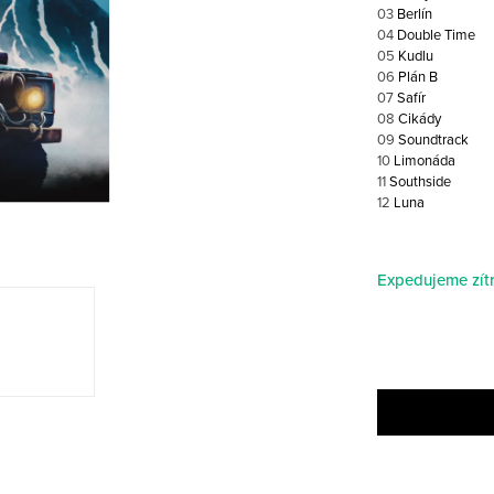
03
Berlín
04
Double Time
05
Kudlu
06
Plán B
07
Safír
08
Cikády
09
Soundtrack
10
Limonáda
11
Southside
12
Luna
Expedujeme zítr