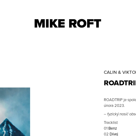
CO POTŘEBUJETE NAJÍT?
CALIN & VIKT
DOPORUČUJEME
HLEDAT
ROADTRI
ROADTRIP je společ
února 2023.
– fyzický nosič ob
Tracklist
BUKA MIKINA
BUKA KULICH
01
Benz
1 500 CZK
800 CZK
02
Dívej