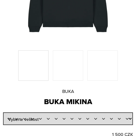
Lajfr
A
Manene
J
Natalii & Michael
Í
rychlí kluci
T
SIMILIVINLIFE
?
STEIN27
Václav Rouček
Victor Kal.
Viktor Sheen
VR/NOBODY
D
HLEDAT
O
BUKA
Měna
P
BUKA MIKINA
O
(CZK)
R
U
Přihlášení
Č
U
Platba a doprava
J
Reklamace
1 500 CZK