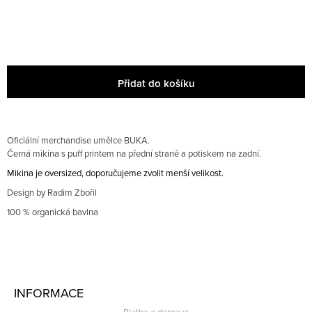
E
Obchodní podmínky
M
E
STEIN27
×͜×
Přidat do košíku
TRIKO
600
CZK
Oficiální merchandise umělce BUKA.
Černá mikina s puff printem na přední straně a potiskem na zadní.
Mikina je oversized, doporučujeme zvolit menší velikost.
Design by Radim Zbořil
100
% organická bavlna
Z
Á
INFORMACE
P