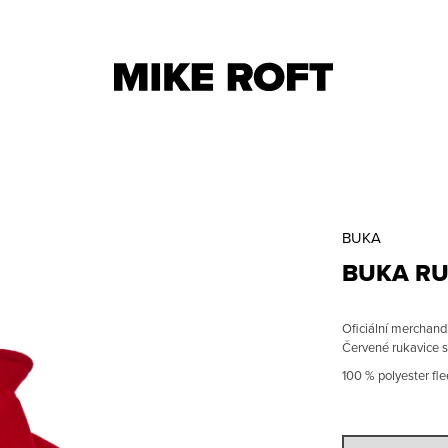
CO POTŘEBUJETE NAJÍT?
BUKA
DOPORUČUJEME
HLEDAT
BUKA RU
Oficiální merchan
Červené rukavice s
100
% polyester fl
BUKA MIKINA
27 ×͜× TRIKO
1 500 CZK
600 CZK