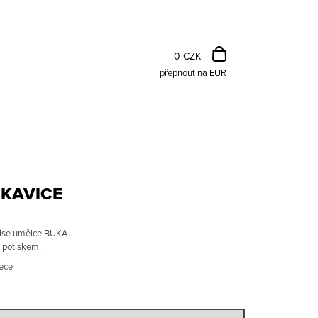
NÁKUPNÍ
KOŠÍK
0 CZK
přepnout na EUR
KAVICE
dise umělce BUKA.
Následující
 potiskem.
eece