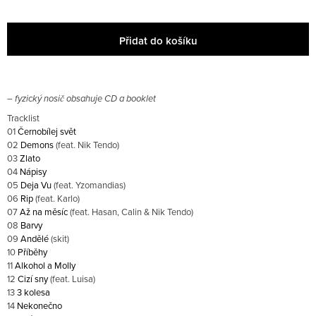
E
Obchodní podmínky
M
E
Přidat do košíku
27
×͜×
TRIKO
– fyzický nosič obsahuje CD a booklet
600
CZK
Tracklist
01
Černobílej svět
02
Demons
(feat. Nik Tendo)
03
Zlato
04
Nápisy
05
Deja Vu
(feat. Yzomandias)
06
Rip
(feat. Karlo)
07
Až na měsíc
(feat. Hasan, Calin & Nik Tendo)
08
Barvy
09
Andělé
(skit)
10
Příběhy
11
Alkohol a Molly
12
Cizí sny
(feat. Luisa)
13
3 kolesa
14
Nekonečno