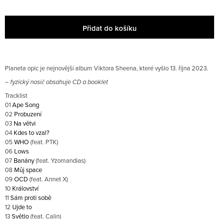
E
Obchodní podmínky
M
E
Přidat do košíku
BUKA
MIKINA
1
Planeta opic je nejnovější album Viktora Sheena, které vyšlo 13. října 2023.
500
CZK
– fyzický nosič obsahuje CD a booklet
Tracklist
01
Ape Song
02
Probuzení
03
Na větvi
04
Kdes to vzal?
05
WHO
(feat. PTK)
06
Lows
07
Banány
(feat. Yzomandias)
08
Můj space
09
OCD
(feat. Annet X)
10
Království
11
Sám proti sobě
12
Ujde to
13
Světlo
(feat. Calin)