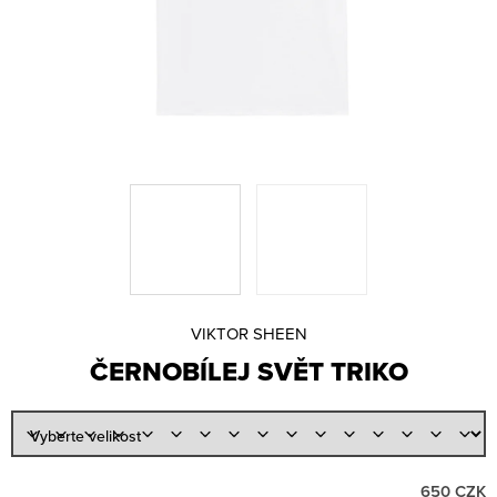
Lajfr
A
Manene
J
Natalii & Michael
Í
rychlí kluci
T
SIMILIVINLIFE
?
STEIN27
Václav Rouček
Victor Kal.
Viktor Sheen
VR/NOBODY
D
HLEDAT
O
VIKTOR SHEEN
Měna
P
ČERNOBÍLEJ SVĚT TRIKO
O
(CZK)
R
U
Přihlášení
Č
U
Platba a doprava
J
Reklamace
650 CZK