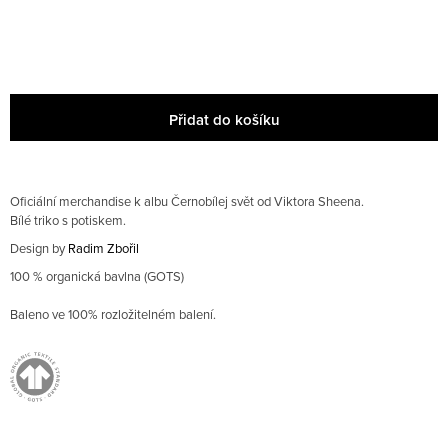
E
Obchodní podmínky
M
E
27
×͜×
Přidat do košíku
TRIKO
600
CZK
Oficiální merchandise k albu Černobílej svět od Viktora Sheena.
Bílé triko s potiskem.
Design by
Radim Zbořil
100
% organická bavlna (GOTS)
Baleno ve 100% rozložitelném balení.