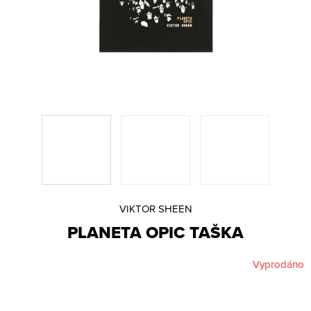
Lajfr
A
Manene
J
Natalii & Michael
Í
rychlí kluci
T
SIMILIVINLIFE
?
STEIN27
Václav Rouček
Victor Kal.
Viktor Sheen
VR/NOBODY
D
HLEDAT
O
VIKTOR SHEEN
Měna
P
PLANETA OPIC TAŠKA
O
(CZK)
R
U
Vyprodáno
Přihlášení
Č
U
Platba a doprava
J
Reklamace