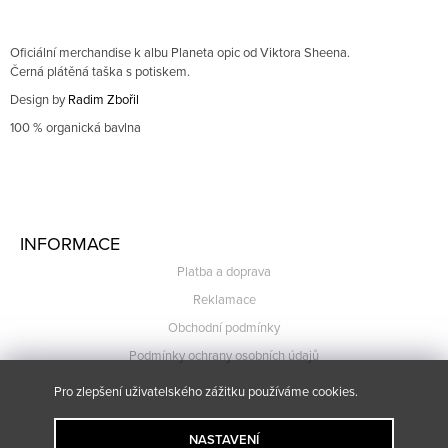
E
Obchodní podmínky
M
E
Oficiální merchandise k albu Planeta opic od Viktora Sheena.
Černá plátěná taška s potiskem.
BUKA
Design by
Radim Zbořil
KULICH
100
% organická bavlna
800
CZK
Z
Á
INFORMACE
P
Platba a doprava
A
Reklamace
T
Obchodní podmínky
Í
Podmínky ochrany osobních údajů
Pro zlepšení uživatelského zážitku používáme cookies.
NASTAVENÍ