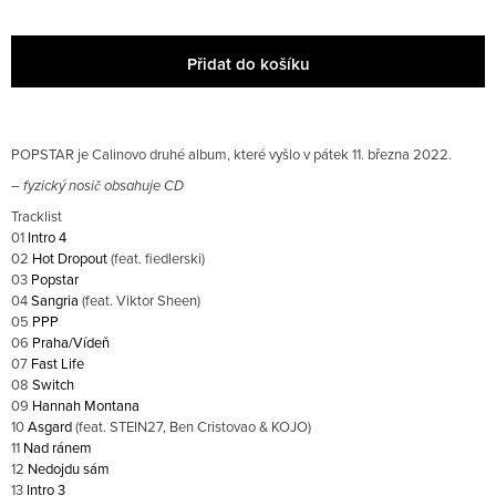
E
Obchodní podmínky
M
E
Přidat do košíku
BUKA
TRIKO
650
POPSTAR je Calinovo druhé album, které vyšlo v pátek 11. března 2022.
CZK
– fyzický nosič obsahuje CD
Tracklist
01
Intro 4
02
Hot Dropout
(feat. fiedlerski)
03
Popstar
04
Sangria
(feat. Viktor Sheen)
05
PPP
06
Praha/Vídeň
07
Fast Life
08
Switch
09
Hannah Montana
10
Asgard
(feat. STEIN27, Ben Cristovao & KOJO)
11
Nad ránem
12
Nedojdu sám
13
Intro 3