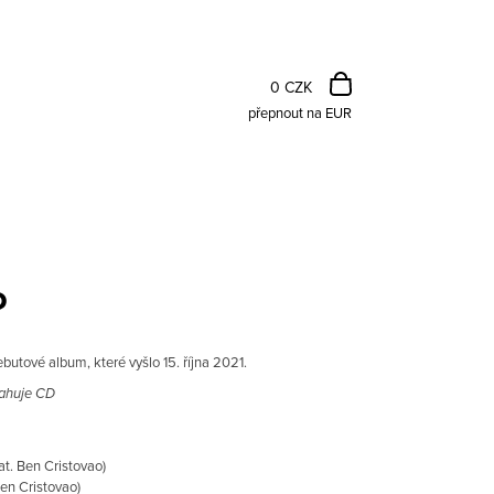
NÁKUPNÍ
KOŠÍK
0 CZK
přepnout na EUR
D
butové album, které vyšlo 15. října 2021.
Následující
sahuje CD
eat. Ben Cristovao)
Ben Cristovao)