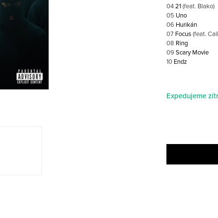
04
21
(feat. Blako)
05
Uno
06
Hurikán
07
Focus
(feat. Cal
08
Ring
09
Scary Movie
10
Endz
Expedujeme zítr