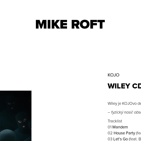
CO POTŘEBUJETE NAJÍT?
KOJO
DOPORUČUJEME
HLEDAT
WILEY C
Wiley je KOJOvo de
– fyzický nosič ob
Tracklist
01
Mandem
BUKA MIKINA
27 ×͜× TRIKO
02
House Party
(f
1 500 CZK
600 CZK
03
Let's Go
(feat. 